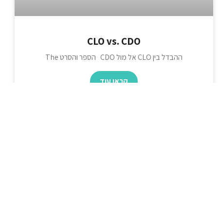
CLO vs. CDO
ההבדל בין CLO אל מול CDO הספר והסרט The
קראו עוד