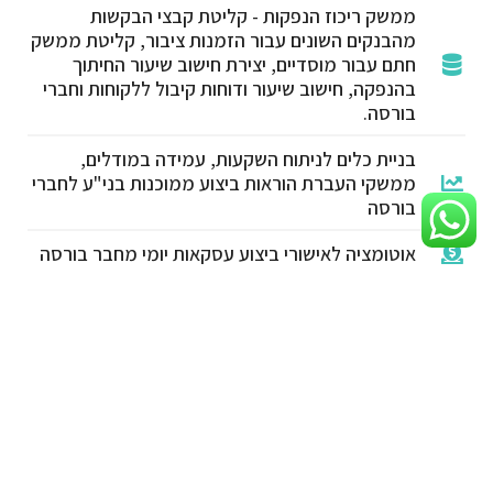
ממשק ריכוז הנפקות - קליטת קבצי הבקשות
מהבנקים השונים עבור הזמנות ציבור, קליטת ממשק
חתם עבור מוסדיים, יצירת חישוב שיעור החיתוך
בהנפקה, חישוב שיעור ודוחות קיבול ללקוחות וחברי
בורסה.
בניית כלים לניתוח השקעות, עמידה במודלים,
ממשקי העברת הוראות ביצוע ממוכנות בני"ע לחברי
בורסה
אוטומציה לאישורי ביצוע עסקאות יומי מחבר בורסה
מעקב יומי של עסקאות מסחר פתוחות / סגורות -
ברמת סליקה, שווי, יתרה, התאמה וערך נקוב
בניית כלים למעקב אחר מגבלות דירקטוריון וועדות
השקעה, בהחזקת נכסים, חשיפות לנכסי בסיס,
דירוגים, נזילות וכו'.
בניית בקרות לניהול סיכונים, הפקת דוחות חריגים
תקופתיים (יומי, שבועי וכו')